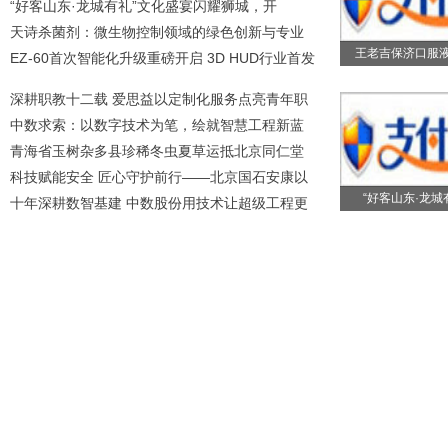
“好客山东·龙城有礼”文化盛宴闪耀狮城，开
天诗杀菌剂：微生物控制领域的绿色创新与专业
王老吉保济口服
EZ-60首次智能化升级重磅开启 3D HUD行业首发
深耕职教十二载 爱思益以定制化服务点亮青年职
中数求索：以数字技术为笔，绘就智慧工程新蓝
青海省玉树杂多县珍稀冬虫夏草运抵北京同仁堂
科技赋能安全 匠心守护前行——北京国石安康以
“好客山东·龙城
十年深耕数智基建 中数股份用技术让超级工程更