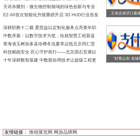
天诗杀菌剂：微生物控制领域的绿色创新与专业
王老吉保济口服
EZ-60首次智能化升级重磅开启 3D HUD行业首发
深耕职教十二载 爱思益以定制化服务点亮青年职
中数求索：以数字技术为笔，绘就智慧工程新蓝
青海省玉树杂多县珍稀冬虫夏草运抵北京同仁堂
科技赋能安全 匠心守护前行——北京国石安康以
“好客山东·龙城
十年深耕数智基建 中数股份用技术让超级工程更
友情链接：
推销展览网
网游品牌网