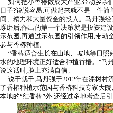
如何把小香椿做成大产业,带动乡亲
日子?说说容易,可做起来就
不是一件简
间、精力和大量资金的投入。
马丹强经
琢磨后,作出的第一个决策就是投资建
示范园,再通过示范园的引领作用,带动
参与香椿种植。
“香椿适合生长在山地、坡地等日照
水的地理环境正好适合种植香椿。”马
说这话时,脸上充满自信。
说干就干,马丹强于2012年在漆树村
了香椿种植示范园与香椿科技专家大院
本地的“红香椿”外,还经过多地考查后