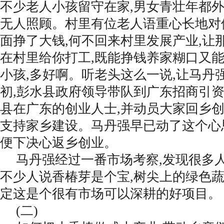
不少老人小孩留守在家,男女青壮年都外
无人照顾。村里有位老人语重心长地对
面挣了大钱,何不回来村里发展产业,让
在村里给你打工,既能挣钱养家糊口又
小孩,多好啊。听老头这么一说,让马丹强
初,彭水县政府领导带队到广东招商引资
县在广东的创业人士,并动员大家回乡创
支持家乡建设。马丹强早已动了这个心思
便下决心返乡创业。
马丹强经过一番市场考察,发现很多
不少人说香椿芽是个宝,树尖上的绿色
定这是个很有市场可以深耕的好项目。
(二)