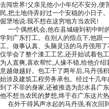
去闯世界!父亲见他小小年纪不安分,便
民,把土地侍弄好过一个安稳的小日子
倔犟地说:我不想在这穷地方当农民!
一个偶然机会,他在县城碰到初中时
学到广东打工。在别人的指点下,他跟
工。做事认真、头脑灵活的马丹强用了
仅学会了整个漆工工艺,还开始试着包
为人直爽,喜欢帮忙,人缘不错,给他介绍
意越做越好。包工干了两年后,马丹强积
始涉及建筑工程劳务承包。经过十几年
到了不菲的身家,还被推选为彭水县广
他不想当农民的梦想,终于在广东这片
在外干得风声水起的马丹强,有次回