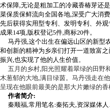
术保障,无论是粗加工的冷藏香椿芽还
菜保质保鲜流向全国各地,深受广大消
先后获得实用型专利、发明专利、外观专
成果14项,版权登记5件,商标20件。
马丹强,这个出生在偏远山区的新型
和创新的精神为乡亲们打开一道致富之
振兴,也实现了他的人生价值
。
五月的乡村,阳光照耀着翠绿的田野
木葱郁的大地,满目绿茵。马丹强走在他
呈现在他眼前最美的是那大片嫩绿的香
作者简介:
秦顺福,常用笔名:秦拓夫,资深媒体