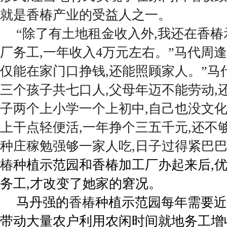
就是香椿产业的受益人之一。
“除了有土地租金收入外,我还在香
厂务工,一年收入4万元左右。”马代周逢
仅能在家门口挣钱,还能照顾家人。”马
三个孩子共七口人,父母年迈不能劳动,
子两个上小学一个上初中,自己也没文化
上干点轻便活,一年挣个三五千元,还不
种庄稼勉强够一家人吃,日子过得紧巴
椿
种植示范园和香椿加工厂办起来后,
务工,才改变了她家的窘况。
马丹强的
香椿
种植示范园每年需要近
带动大量农户利用农闲时间就地务工增