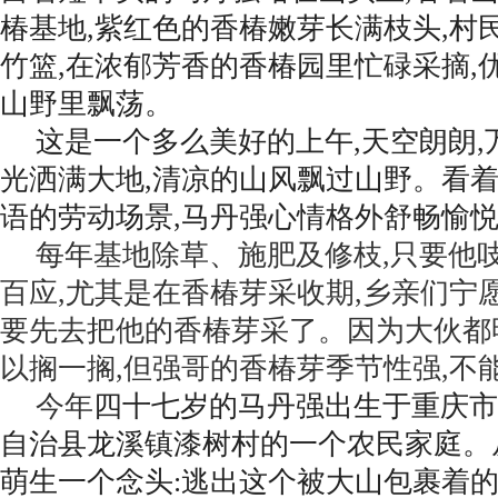
椿基地,紫红色的香椿嫩芽长满枝头,村
竹篮,在浓郁芳香的香椿园里忙碌采摘,
山野里飘荡。
这是一个多么美好的上午,天空朗朗,
光洒满大地,清凉的山风飘过山野。看
语的劳动场景,马丹强心情格外舒畅愉
每年基地除草、施肥及修枝,只要他
百应,尤其是在香椿芽采收期,乡亲们宁
要先去把他的香椿芽采了。因为大伙都
以搁一搁,但强哥的香椿芽季节性强,不
今年
四十七岁的马丹强出生于重庆市
自治县龙溪镇漆树村的一个农民家庭。
萌生一个念头:逃出这个被大山包裹着的