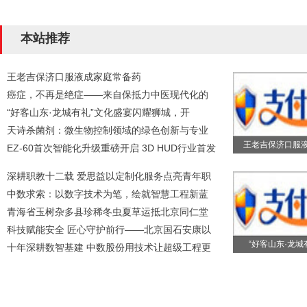
本站推荐
王老吉保济口服液成家庭常备药
癌症，不再是绝症——来自保抵力中医现代化的
“好客山东·龙城有礼”文化盛宴闪耀狮城，开
天诗杀菌剂：微生物控制领域的绿色创新与专业
王老吉保济口服
EZ-60首次智能化升级重磅开启 3D HUD行业首发
深耕职教十二载 爱思益以定制化服务点亮青年职
中数求索：以数字技术为笔，绘就智慧工程新蓝
青海省玉树杂多县珍稀冬虫夏草运抵北京同仁堂
科技赋能安全 匠心守护前行——北京国石安康以
“好客山东·龙城
十年深耕数智基建 中数股份用技术让超级工程更