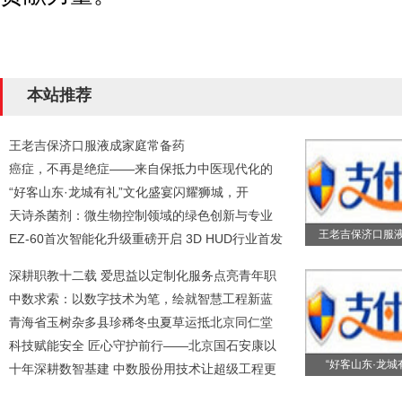
本站推荐
王老吉保济口服液成家庭常备药
癌症，不再是绝症——来自保抵力中医现代化的
“好客山东·龙城有礼”文化盛宴闪耀狮城，开
天诗杀菌剂：微生物控制领域的绿色创新与专业
王老吉保济口服
EZ-60首次智能化升级重磅开启 3D HUD行业首发
深耕职教十二载 爱思益以定制化服务点亮青年职
中数求索：以数字技术为笔，绘就智慧工程新蓝
青海省玉树杂多县珍稀冬虫夏草运抵北京同仁堂
科技赋能安全 匠心守护前行——北京国石安康以
“好客山东·龙城
十年深耕数智基建 中数股份用技术让超级工程更